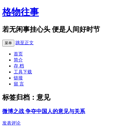
格物往事
若无闲事挂心头 便是人间好时节
跳至正文
菜单
首页
简介
存 档
工具下载
链接
留 言
标签归档：
意见
微博之战 争夺中国人的意见与关系
发表评论