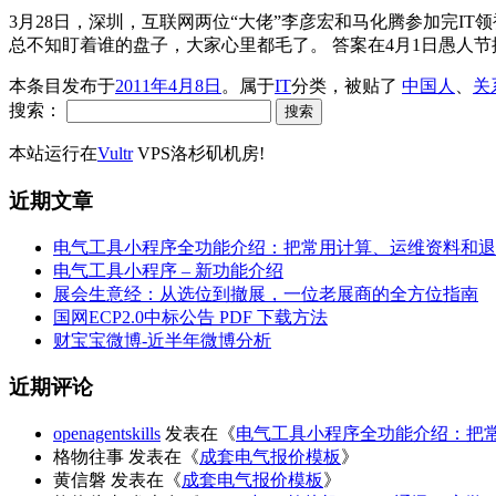
3月28日，深圳，互联网两位“大佬”李彦宏和马化腾参加完
总不知盯着谁的盘子，大家心里都毛了。 答案在4月1日愚人节
本条目发布于
2011年4月8日
。属于
IT
分类，被贴了
中国人
、
关
搜索：
本站运行在
Vultr
VPS洛杉矶机房!
近期文章
电气工具小程序全功能介绍：把常用计算、运维资料和退
电气工具小程序 – 新功能介绍
展会生意经：从选位到撤展，一位老展商的全方位指南
国网ECP2.0中标公告 PDF 下载方法
财宝宝微博-近半年微博分析
近期评论
openagentskills
发表在《
电气工具小程序全功能介绍：把
格物往事
发表在《
成套电气报价模板
》
黄信磐
发表在《
成套电气报价模板
》