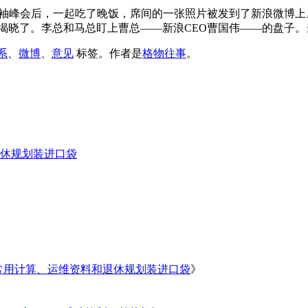
IT领袖峰会后，一起吃了晚饭，席间的一张照片被发到了新浪微
揭晓了。李总和马总盯上曹总——新浪CEO曹国伟——的盘子。当
系
、
微博
、
意见
标签。
作者是
格物往事
。
休规划装进口袋
常用计算、运维资料和退休规划装进口袋
》