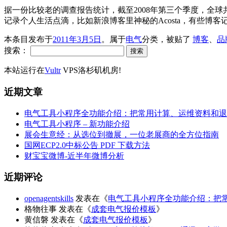
据一份比较老的调查报告统计，截至2008年第三个季度，全
记录个人生活点滴，比如新浪博客里神秘的Acosta，有些博客记录的
本条目发布于
2011年3月5日
。属于
电气
分类，被贴了
博客
、
品
搜索：
本站运行在
Vultr
VPS洛杉矶机房!
近期文章
电气工具小程序全功能介绍：把常用计算、运维资料和退
电气工具小程序 – 新功能介绍
展会生意经：从选位到撤展，一位老展商的全方位指南
国网ECP2.0中标公告 PDF 下载方法
财宝宝微博-近半年微博分析
近期评论
openagentskills
发表在《
电气工具小程序全功能介绍：把
格物往事
发表在《
成套电气报价模板
》
黄信磐
发表在《
成套电气报价模板
》