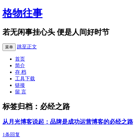
格物往事
若无闲事挂心头 便是人间好时节
跳至正文
菜单
首页
简介
存 档
工具下载
链接
留 言
标签归档：
必经之路
从月光博客说起：品牌是成功运营博客的必经之路
1条回复