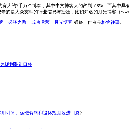
球共有大约7千万个博客，其中中文博客大约占到了8%，而其中具
是大众类型的行业信息与经验，比如知名的月光博客（www.william
牌
、
必经之路
、
成功运营
、
月光博客
标签。
作者是
格物往事
。
休规划装进口袋
常用计算、运维资料和退休规划装进口袋
》