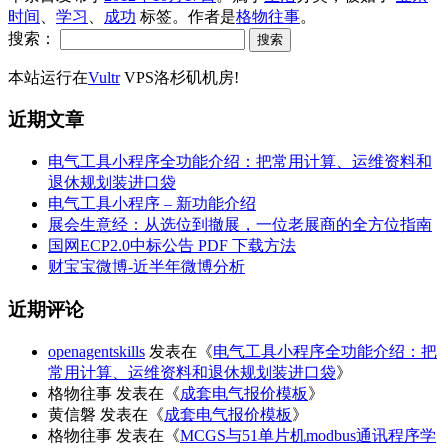
时间
、
学习
、
成功
标签。
作者是
格物往事
。
搜索：
本站运行在
Vultr
VPS洛杉矶机房!
近期文章
电气工具小程序全功能介绍：把常用计算、运维资料和
退休规划装进口袋
电气工具小程序 – 新功能介绍
展会生意经：从选位到撤展，一位老展商的全方位指南
国网ECP2.0中标公告 PDF 下载方法
财宝宝微博-近半年微博分析
近期评论
openagentskills
发表在《
电气工具小程序全功能介绍：把
常用计算、运维资料和退休规划装进口袋
》
格物往事
发表在《
成套电气报价模板
》
黄信磐
发表在《
成套电气报价模板
》
格物往事
发表在《
MCGS与51单片机modbus通讯程序学