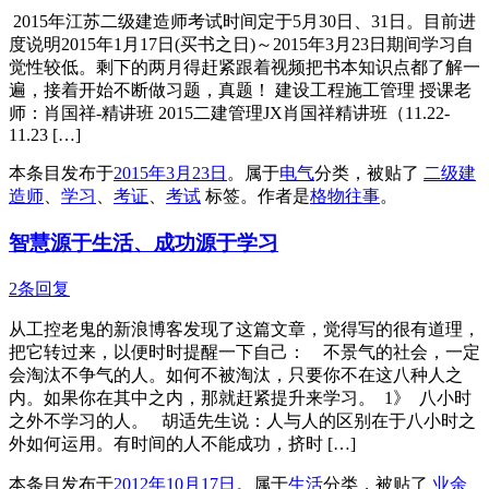
2015年江苏二级建造师考试时间定于5月30日、31日。目前进
度说明2015年1月17日(买书之日)～2015年3月23日期间学习自
觉性较低。剩下的两月得赶紧跟着视频把书本知识点都了解一
遍，接着开始不断做习题，真题！ 建设工程施工管理 授课老
师：肖国祥-精讲班 2015二建管理JX肖国祥精讲班（11.22-
11.23 […]
本条目发布于
2015年3月23日
。属于
电气
分类，被贴了
二级建
造师
、
学习
、
考证
、
考试
标签。
作者是
格物往事
。
智慧源于生活、成功源于学习
2条回复
从工控老鬼的新浪博客发现了这篇文章，觉得写的很有道理，
把它转过来，以便时时提醒一下自己： 不景气的社会，一定
会淘汰不争气的人。如何不被淘汰，只要你不在这八种人之
内。如果你在其中之内，那就赶紧提升来学习。 1》 八小时
之外不学习的人。 胡适先生说：人与人的区别在于八小时之
外如何运用。有时间的人不能成功，挤时 […]
本条目发布于
2012年10月17日
。属于
生活
分类，被贴了
业余