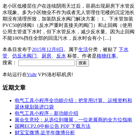
老小区低楼层住户在连续阴雨天过后，容易出现厨房下水管反
水现象。多为小区物业不作为或者无人管理住宅楼的沉淀池长
期没有清理所致，加装防反水阀门解决方案： 1、下水管加装
PVC50的球阀1（反水严重时直接关闭阀门）和止回阀（使用
公用主管道下水时，但下水管反水，减少反水量。因为止回阀
不能100%挡住全部的回流污水，反水时会有小 […]
本条目发布于
2015年12月8日
。属于
生活
分类，被贴了
下水
管
、
仿反水阀门
、
厨房
、
反水
标签。
作者是
格物往事
。
搜索：
本站运行在
Vultr
VPS洛杉矶机房!
近期文章
电气工具小程序全功能介绍：把常用计算、运维资料和
退休规划装进口袋
电气工具小程序 – 新功能介绍
展会生意经：从选位到撤展，一位老展商的全方位指南
国网ECP2.0中标公告 PDF 下载方法
财宝宝微博-近半年微博分析