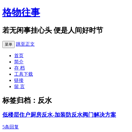
格物往事
若无闲事挂心头 便是人间好时节
跳至正文
菜单
首页
简介
存 档
工具下载
链接
留 言
标签归档：
反水
低楼层住户厨房反水-加装防反水阀门解决方案
5条回复