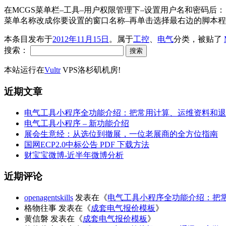
在MCGS菜单栏–工具–用户权限管理下–设置用户名和密码后：
菜单名称改成你要设置的窗口名称–再单击选择最右边的脚本程序
本条目发布于
2012年11月15日
。属于
工控
、
电气
分类，被贴了
搜索：
本站运行在
Vultr
VPS洛杉矶机房!
近期文章
电气工具小程序全功能介绍：把常用计算、运维资料和退
电气工具小程序 – 新功能介绍
展会生意经：从选位到撤展，一位老展商的全方位指南
国网ECP2.0中标公告 PDF 下载方法
财宝宝微博-近半年微博分析
近期评论
openagentskills
发表在《
电气工具小程序全功能介绍：把
格物往事
发表在《
成套电气报价模板
》
黄信磐
发表在《
成套电气报价模板
》