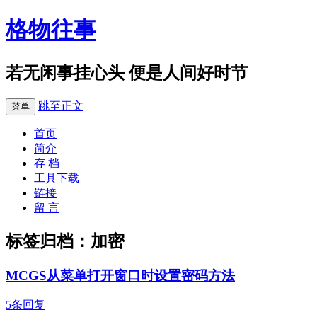
格物往事
若无闲事挂心头 便是人间好时节
跳至正文
菜单
首页
简介
存 档
工具下载
链接
留 言
标签归档：
加密
MCGS从菜单打开窗口时设置密码方法
5条回复