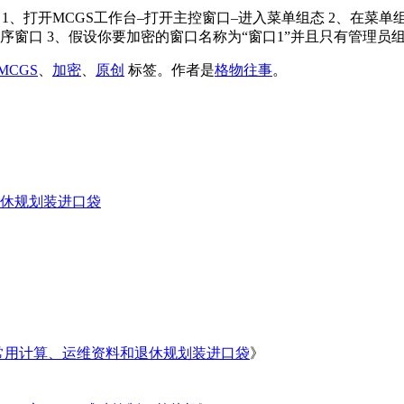
 1、打开MCGS工作台–打开主控窗口–进入菜单组态 2、在菜
窗口 3、假设你要加密的窗口名称为“窗口1”并且只有管理员组的
MCGS
、
加密
、
原创
标签。
作者是
格物往事
。
休规划装进口袋
常用计算、运维资料和退休规划装进口袋
》