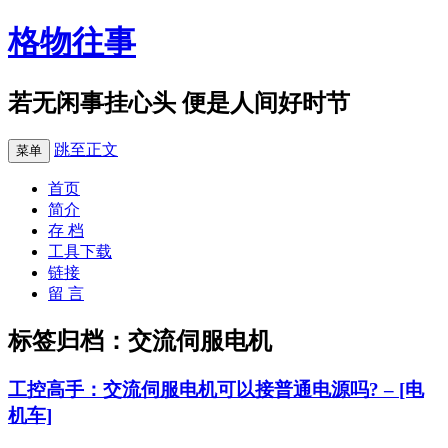
格物往事
若无闲事挂心头 便是人间好时节
跳至正文
菜单
首页
简介
存 档
工具下载
链接
留 言
标签归档：
交流伺服电机
工控高手：交流伺服电机可以接普通电源吗? – [电
机车]