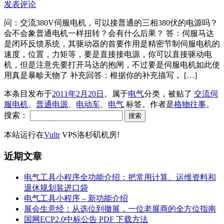
发表评论
问：交流380V伺服电机，可以接普通的三相380伏的电源吗？
会不会象普通电机一样扭转？会有什么后果？ 答：伺服马达
是闭环反馈系统，其驱动器的首要作用是精密节制伺服电机的
速度，位置，力矩等，要是直接接电源，你可以直接驱动电
机，但是注意先要打开马达的抱闸，不过要是伺服电机如此使
用真是暴畛天物了 补充回答：根据你的补充描写， […]
本条目发布于
2011年2月20日
。属于
电气
分类，被贴了
交流伺
服电机
、
普通电源
、
电动车
、
电气
标签。
作者是
格物往事
。
搜索：
本站运行在
Vultr
VPS洛杉矶机房!
近期文章
电气工具小程序全功能介绍：把常用计算、运维资料和
退休规划装进口袋
电气工具小程序 – 新功能介绍
展会生意经：从选位到撤展，一位老展商的全方位指南
国网ECP2.0中标公告 PDF 下载方法