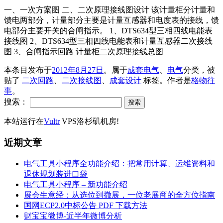
一、一次方案图 二、二次原理接线图设计 该计量柜分计量和
馈电两部分，计量部分主要是计量互感器和电度表的接线，馈
电部分主要开关的合闸指示。 1、DTS634型三相四线电能表
接线图 2、DTS634型三相四线电能表和计量互感器二次接线
图 3、合闸指示回路 计量柜二次原理接线总图
本条目发布于
2012年8月27日
。属于
成套电气
、
电气
分类，被
贴了
二次回路
、
二次接线图
、
成套设计
标签。
作者是
格物往
事
。
搜索：
本站运行在
Vultr
VPS洛杉矶机房!
近期文章
电气工具小程序全功能介绍：把常用计算、运维资料和
退休规划装进口袋
电气工具小程序 – 新功能介绍
展会生意经：从选位到撤展，一位老展商的全方位指南
国网ECP2.0中标公告 PDF 下载方法
财宝宝微博-近半年微博分析