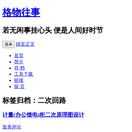
格物往事
若无闲事挂心头 便是人间好时节
跳至正文
菜单
首页
简介
存 档
工具下载
链接
留 言
标签归档：
二次回路
计量(办公馈电)柜二次原理图设计
发表评论