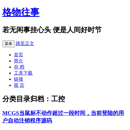
格物往事
若无闲事挂心头 便是人间好时节
跳至正文
菜单
首页
简介
存 档
工具下载
链接
留 言
分类目录归档：
工控
MCGS当鼠标不动作超过一段时间，当前登陆的用
户自动注销程序源码