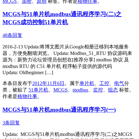
MCGS
、
加密
、
原创
标签。
作者是
格物往事
。
MCGS与51单片机modbus通讯程序学习(二)之
MCGS成功控制51单片机
48条回复
2016-2-13 Updata:将博文图片从Google相册迁移到本地服务
器，方便免翻墙浏览。 Updata: Modbus_51_RTU 协议源码来
源为：新势力论坛管理员创想在[推荐分享] modbus 协议 及
modbus RTU 的 C51 单片机 程序帖子提供的源代码
Updata: Oldbeginner […]
本条目发布于
2012年11月6日
。属于
单片机
、
工控
、
电气
分
类，被贴了
51单片机
、
MCGS
、
modbus
、
监控
、
组态
标签。
作者是
格物往事
。
MCGS与51单片机modbus通讯程序学习(一)
3条回复
Updata: MCGS与51单片机modbus通讯程序学习(二)之MCGS