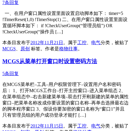
7条回复
一、在用户窗口属性设置里面设置启动脚本如下： timer=5
!TimerReset(1,0) !TimerStop(1) 二、在用户窗口属性设置里面设
置循环脚本如下： if !CheckUserGroup(“管理员组”) OR
!CheckUserGroup(“操作员 […]
本条目发布于
2012年11月21日
。属于
工控
、
电气
分类，被贴了
MCGS
、
原创
标签。
作者是
格物往事
。
MCGS从菜单打开窗口时设置密码方法
5条回复
在MCGS菜单栏–工具–用户权限管理下–设置用户名和密码
后： 1、打开MCGS工作台–打开主控窗口–进入菜单组态 2、
在菜单组态中–右击新建菜单项–双击打开刚新建的菜单的属性
窗口–把菜单名称改成你要设置的窗口名称–再单击选择最右边
的脚本程序窗口 3、假设你要加密的窗口名称为“窗口1”并且
只有管理员组的用户成功登录才能打 […]
本条目发布于
2012年11月15日
。属于
工控
、
电气
分类，被贴了